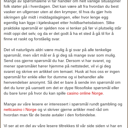
Mange av spørsmålene vi får handler om helt vanlige situasjoner
folk støter på i hverdagen. Det kan være alt fra hvordan du best
vasker en ullgenser uten at den krymper, til hva du gjør hvis
sikringen går midt i middagslagingen, eller hvor lenge egg
egentlig kan ligge i kjøleskapet etter holdbarhetsdatoen. Slike
praktiske spørsmål er sjelden noe vi tenker på før vi plutselig står
midt oppi det selv, og da er det godt å ha et sted å gå til for å
finne et raskt og forståelig svar.
Det vil naturligvis aldri være mulig å gi svar på alle tenkelige
spørsmål, men vårt mål er å gi deg så mange svar som mulig.
Send oss gjerne spørsmål du har. Dersom vi har svaret, og
mener spørsmålet hører hjemme på nettstedet, vil vi gi deg
svaret og skrive en artikkel om temaet. Husk at hos oss er ingen
spørsmål for enkle eller for dumme og vi behandler alle
henvendelser anonymt. Så det er bare å sende inn spørsmål om
det du lurer på uansett om det er dype filosofiske spørsmål eller
du bare lurer på hvor du kan spille
casino online Norge
.
Mange av våre lesere er interessert i spørsmål rundt gambling og
nettcasino i Norge
og vi skriver gjerne artikler med råd om
hvordan man får de beste avtaler i den forbindelse.
Vi ser at en del av våre lesere tiltrekkes til vår side siden vi har en