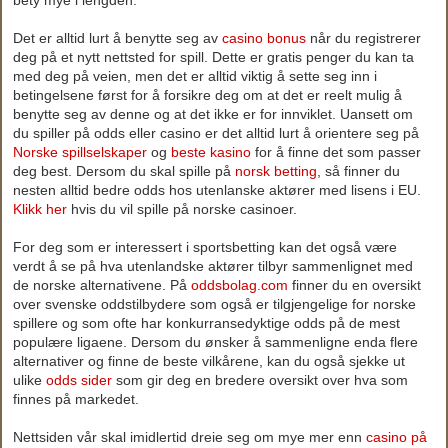
bety mye i lengden.
Det er alltid lurt å benytte seg av
casino bonus
når du registrerer
deg på et nytt nettsted for spill. Dette er gratis penger du kan ta
med deg på veien, men det er alltid viktig å sette seg inn i
betingelsene først for å forsikre deg om at det er reelt mulig å
benytte seg av denne og at det ikke er for innviklet. Uansett om
du spiller på odds eller casino er det alltid lurt å orientere seg på
Norske spillselskaper
og
beste kasino
for å finne det som passer
deg best. Dersom du skal spille på
norsk betting
, så finner du
nesten alltid bedre odds hos utenlanske aktører med lisens i EU.
Klikk her
hvis du vil spille på norske casinoer.
For deg som er interessert i sportsbetting kan det også være
verdt å se på hva utenlandske aktører tilbyr sammenlignet med
de norske alternativene. På
oddsbolag.com
finner du en oversikt
over svenske oddstilbydere som også er tilgjengelige for norske
spillere og som ofte har konkurransedyktige odds på de mest
populære ligaene. Dersom du ønsker å sammenligne enda flere
alternativer og finne de beste vilkårene, kan du også sjekke ut
ulike
odds sider
som gir deg en bredere oversikt over hva som
finnes på markedet.
Nettsiden vår skal imidlertid dreie seg om mye mer enn
casino på