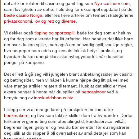
del artikler relatert til casino og gambling som
Nye-casinoer.com
,
samt lovligheten av dette. Hold deg for eksempel oppdatert på de
beste casino Norge
, eller les flere artikler om temaet i kategoriene
privatøkonomi
,
lov og rett
og
diverse
.
Vi dekker også
tipping og sportsspill
, både for deg som er helt ny
og for deg som allerede har litt erfaring. Her handler det ikke bare
om hvor du kan spille, men også om ansvarlig spill, vanlige regler,
hva begreper som odds og innsats faktisk betyr i praksis, og
hvordan du kan unngå klassiske nybegynnerfeil når du setter
penger på kampene.
Det er lett å gå seg vill i jungelen blant anbefalingssider av casino
og bettingsider, men vi håper å kunne hjelpe deg litt på vei med
våre mange artikler relatert til temaet. Husk at det alltid er mye
ekstra penger å hente når du spiller på
nettcasinoer
ved å
benytte seg av
innskuddsbonus.biz
.
I tillegg ser vi at mange lurer på forskjellen mellom ulike
bookmakere
, og hva som faktisk skiller dem fra hverandre. Derfor
forklarer vi gjerne ting som utbetalingstid, kundeservice, vilkår,
begrensninger, gebyrer og hva du bør se etter før du registrerer
deg, slik at du slipper å bli overrasket av små detaljer som kan