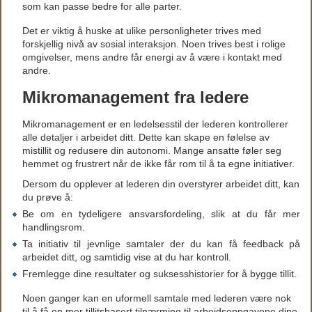
som kan passe bedre for alle parter.
Det er viktig å huske at ulike personligheter trives med
forskjellig nivå av sosial interaksjon. Noen trives best i rolige
omgivelser, mens andre får energi av å være i kontakt med
andre.
Mikromanagement fra ledere
Mikromanagement er en ledelsesstil der lederen kontrollerer
alle detaljer i arbeidet ditt. Dette kan skape en følelse av
mistillit og redusere din autonomi. Mange ansatte føler seg
hemmet og frustrert når de ikke får rom til å ta egne initiativer.
Dersom du opplever at lederen din overstyrer arbeidet ditt, kan
du prøve å:
Be om en tydeligere ansvarsfordeling, slik at du får mer
handlingsrom.
Ta initiativ til jevnlige samtaler der du kan få feedback på
arbeidet ditt, og samtidig vise at du har kontroll.
Fremlegge dine resultater og suksesshistorier for å bygge tillit.
Noen ganger kan en uformell samtale med lederen være nok
til å få en mer tillitsbasert tilnærming til arbeidsoppgavene dine.