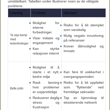
umiddelbart. Tabellen under illustrerer noen av de viktigste
punktene:
Løsning
Fordeler
Ulemper
Mulighet for
Risiko for å bli stemplet
interne
som vanskelig
forbedringer
Ta opp kamp
Mulig negativ innvirkning
Viser initiativ og
med
på referanser
engasjement
leder/kolleger
Krever tålmodighet og
Kan styrke
innsats
relasjoner internt
Mulighet til å
starte i et nytt,
Kan føre til usikkerhet i
bedre miljø
overgangsperioden
Rask løsning
Risiko for å bli oppfattet
hvis problemer
som "flyktende" ved
Bytte jobb
er uopprettelige
fremtidige søknader
Reduserer daglig
Tap av kjennskap til
stress og
eksisterende nettverk
frustrasjon