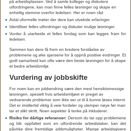
på arbeidsplassen. Ved å samle kolleger og diskutere
utfordringene, kan man finne felles løsninger og skape en
enhetlig stemme overfor ledelsen. Her er noen råd:
Avtal uformelle møter der dere kan utveksle erfaringer.
Identifiser felles utfordringer og diskuter mulige løsninger.
Vurder å utarbeide et felles forslag som kan legges fram for
ledelsen.
Sammen kan dere få frem en bredere forståelse av
problemene og øke sjansene for å oppnå positive endringer. Et
godt samarbeid kan ofte være den beste løsningen for å skape
et bedre arbeidsmiljø.
Vurdering av jobbskifte
For noen kan en jobbendring være den mest hensiktsmessige
løsningen, spesielt hvis arbeidsmiljøet er preget av
vedvarende problemer som ikke ser ut til å kunne løses internt.
Det er imidlertid viktig å veie fordeler og ulemper nøye før man
tar et slikt skritt. Noen aspekter å tenke på inkluderer:
Risiko for dårlige referanser:
Dersom du tar opp problemene
og blir oppfattet som en utfordrende arbeidstaker, kan det
påvirke dine fremtidige jobbmuligheter. Mange arbeidsgivere