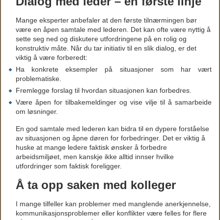
Dialog med leder – en første linje
Mange eksperter anbefaler at den første tilnærmingen bør
være en åpen samtale med lederen. Det kan ofte være nyttig å
sette seg ned og diskutere utfordringene på en rolig og
konstruktiv måte. Når du tar initiativ til en slik dialog, er det
viktig å være forberedt:
Ha konkrete eksempler på situasjoner som har vært
problematiske.
Fremlegge forslag til hvordan situasjonen kan forbedres.
Være åpen for tilbakemeldinger og vise vilje til å samarbeide
om løsninger.
En god samtale med lederen kan bidra til en dypere forståelse
av situasjonen og åpne døren for forbedringer. Det er viktig å
huske at mange ledere faktisk ønsker å forbedre
arbeidsmiljøet, men kanskje ikke alltid innser hvilke
utfordringer som faktisk foreligger.
Å ta opp saken med kolleger
I mange tilfeller kan problemer med manglende anerkjennelse,
kommunikasjonsproblemer eller konflikter være felles for flere