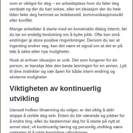
som er viktigst for deg – en arbeidsplass hvor du føler deg
verdsatt og der du kan vokse, eller en situasjon der du hele
tiden føler deg hemmet av ledelsesstil, kommunikasjonssvikt
eller konflikt.
Mange anbefaler å starte med en konstruktiv dialog internt, før
du tar en endelig beslutning om å bytte jobb. Ofte kan små
endringer gi store positive ringvirkninger. Dersom du ser at
ingenting endrer seg, kan det være et signal om at det er på
tide å søke etter nye muligheter.
Husk at enhver situasjon er unik. Det som fungerer for én
person, er kanskje ikke den beste løsningen for en annen. Lytt
til dine instinkter og vær åpen for både intern endring og
eksterne muligheter.
Viktigheten av kontinuerlig
utvikling
Uansett hvilken tilnærming du velger, er det viktig å aldri
stoppe å utvikle deg selv. Enten du blir værende og jobber for
å endre ting, eller du bestemmer deg for å starte på nytt et
annet sted, vil kontinuerlig læring og personlig utvikling være
nøkkelen til å takle fremtidige utfordringer.