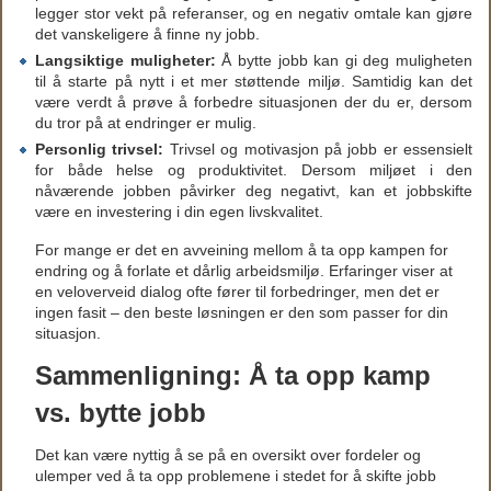
legger stor vekt på referanser, og en negativ omtale kan gjøre
det vanskeligere å finne ny jobb.
Langsiktige muligheter:
Å bytte jobb kan gi deg muligheten
til å starte på nytt i et mer støttende miljø. Samtidig kan det
være verdt å prøve å forbedre situasjonen der du er, dersom
du tror på at endringer er mulig.
Personlig trivsel:
Trivsel og motivasjon på jobb er essensielt
for både helse og produktivitet. Dersom miljøet i den
nåværende jobben påvirker deg negativt, kan et jobbskifte
være en investering i din egen livskvalitet.
For mange er det en avveining mellom å ta opp kampen for
endring og å forlate et dårlig arbeidsmiljø. Erfaringer viser at
en veloverveid dialog ofte fører til forbedringer, men det er
ingen fasit – den beste løsningen er den som passer for din
situasjon.
Sammenligning: Å ta opp kamp
vs. bytte jobb
Det kan være nyttig å se på en oversikt over fordeler og
ulemper ved å ta opp problemene i stedet for å skifte jobb