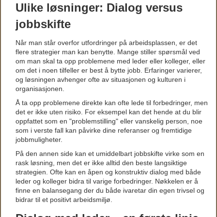
Ulike løsninger: Dialog versus
jobbskifte
Når man står overfor utfordringer på arbeidsplassen, er det
flere strategier man kan benytte. Mange stiller spørsmål ved
om man skal ta opp problemene med leder eller kolleger, eller
om det i noen tilfeller er best å bytte jobb. Erfaringer varierer,
og løsningen avhenger ofte av situasjonen og kulturen i
organisasjonen.
Å ta opp problemene direkte kan ofte lede til forbedringer, men
det er ikke uten risiko. For eksempel kan det hende at du blir
oppfattet som en "problemstilling" eller vanskelig person, noe
som i verste fall kan påvirke dine referanser og fremtidige
jobbmuligheter.
På den annen side kan et umiddelbart jobbskifte virke som en
rask løsning, men det er ikke alltid den beste langsiktige
strategien. Ofte kan en åpen og konstruktiv dialog med både
leder og kolleger bidra til varige forbedringer. Nøkkelen er å
finne en balansegang der du både ivaretar din egen trivsel og
bidrar til et positivt arbeidsmiljø.