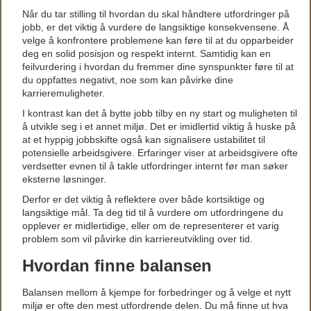
Når du tar stilling til hvordan du skal håndtere utfordringer på
jobb, er det viktig å vurdere de langsiktige konsekvensene. Å
velge å konfrontere problemene kan føre til at du opparbeider
deg en solid posisjon og respekt internt. Samtidig kan en
feilvurdering i hvordan du fremmer dine synspunkter føre til at
du oppfattes negativt, noe som kan påvirke dine
karrieremuligheter.
I kontrast kan det å bytte jobb tilby en ny start og muligheten til
å utvikle seg i et annet miljø. Det er imidlertid viktig å huske på
at et hyppig jobbskifte også kan signalisere ustabilitet til
potensielle arbeidsgivere. Erfaringer viser at arbeidsgivere ofte
verdsetter evnen til å takle utfordringer internt før man søker
eksterne løsninger.
Derfor er det viktig å reflektere over både kortsiktige og
langsiktige mål. Ta deg tid til å vurdere om utfordringene du
opplever er midlertidige, eller om de representerer et varig
problem som vil påvirke din karriereutvikling over tid.
Hvordan finne balansen
Balansen mellom å kjempe for forbedringer og å velge et nytt
miljø er ofte den mest utfordrende delen. Du må finne ut hva