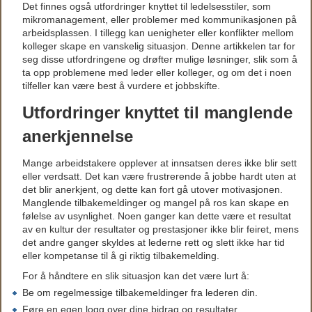
Det finnes også utfordringer knyttet til ledelsesstiler, som
mikromanagement, eller problemer med kommunikasjonen på
arbeidsplassen. I tillegg kan uenigheter eller konflikter mellom
kolleger skape en vanskelig situasjon. Denne artikkelen tar for
seg disse utfordringene og drøfter mulige løsninger, slik som å
ta opp problemene med leder eller kolleger, og om det i noen
tilfeller kan være best å vurdere et jobbskifte.
Utfordringer knyttet til manglende
anerkjennelse
Mange arbeidstakere opplever at innsatsen deres ikke blir sett
eller verdsatt. Det kan være frustrerende å jobbe hardt uten at
det blir anerkjent, og dette kan fort gå utover motivasjonen.
Manglende tilbakemeldinger og mangel på ros kan skape en
følelse av usynlighet. Noen ganger kan dette være et resultat
av en kultur der resultater og prestasjoner ikke blir feiret, mens
det andre ganger skyldes at lederne rett og slett ikke har tid
eller kompetanse til å gi riktig tilbakemelding.
For å håndtere en slik situasjon kan det være lurt å:
Be om regelmessige tilbakemeldinger fra lederen din.
Føre en egen logg over dine bidrag og resultater.