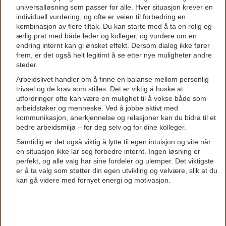
universalløsning som passer for alle. Hver situasjon krever en
individuell vurdering, og ofte er veien til forbedring en
kombinasjon av flere tiltak. Du kan starte med å ta en rolig og
ærlig prat med både leder og kolleger, og vurdere om en
endring internt kan gi ønsket effekt. Dersom dialog ikke fører
frem, er det også helt legitimt å se etter nye muligheter andre
steder.
Arbeidslivet handler om å finne en balanse mellom personlig
trivsel og de krav som stilles. Det er viktig å huske at
utfordringer ofte kan være en mulighet til å vokse både som
arbeidstaker og menneske. Ved å jobbe aktivt med
kommunikasjon, anerkjennelse og relasjoner kan du bidra til et
bedre arbeidsmiljø – for deg selv og for dine kolleger.
Samtidig er det også viktig å lytte til egen intuisjon og vite når
en situasjon ikke lar seg forbedre internt. Ingen løsning er
perfekt, og alle valg har sine fordeler og ulemper. Det viktigste
er å ta valg som støtter din egen utvikling og velvære, slik at du
kan gå videre med fornyet energi og motivasjon.