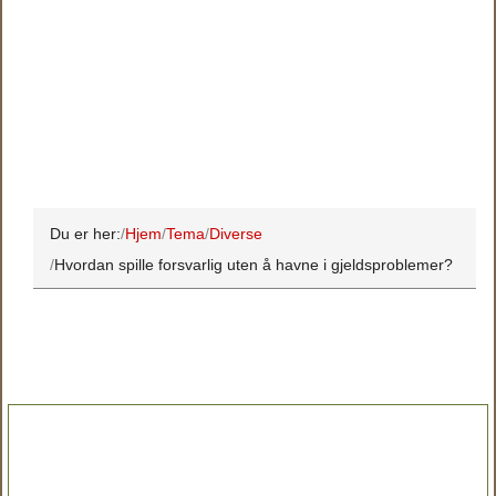
Du er her:
Hjem
Tema
Diverse
Hvordan spille forsvarlig uten å havne i gjeldsproblemer?