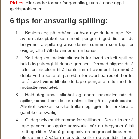
Riches
, eller andre former for gambling, uten å ende opp i
gjeldsproblemer.
6 tips for ansvarlig spilling:
Bestem deg på forhånd for hvor mye du kan tape. Sett
av en akseptabel sum med penger i god tid før du
begynner å spille og anse denne summen som tapt for
evig og alltid. Alt du vinner er en bonus.
Sett deg en maksimalinnsats for hvert enkelt spill og
hold deg strengt til denne grensen. Dermed slipper du å
falle for fristelsen til å hente inn et eventuelt tap med å
doble ved å sette alt på rødt eller svart på roulett bordet
for å raskt vinne tilbake de tapte pengene, ofte med det
motsatte resultatet.
Hold deg unna alkohol og andre rusmidler når du
spiller, uansett om det er online eller på et fysisk casino.
Alkohol svekker selvkontrollen og gjør det enklere å
gamble uansvarlig.
Gi deg selv en tidsramme for spillingen. Det er lettere å
tape penger og opptre uansvarlig når du begynner å bli
trett og sliten. Ved å gi deg selv en begrenset tidsramme
blir du mer årvåken mens du spiller og samtidig lar du